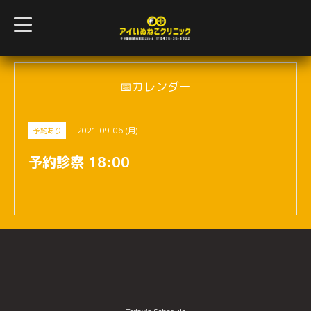
t
o
g
g
l
e
n
📅カレンダー
a
v
i
g
2021-09-06 (月)
予約あり
a
t
i
予約診察 18:00
o
n