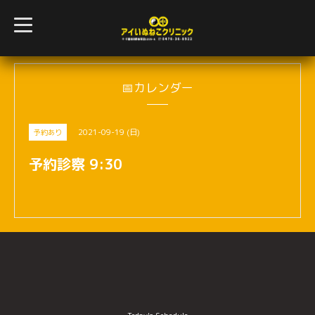
t
o
g
g
l
e
n
📅カレンダー
a
v
i
g
2021-09-19 (日)
予約あり
a
t
i
予約診察 9:30
o
n