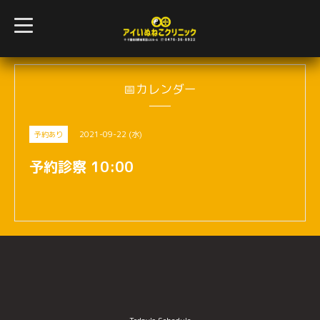
t
o
g
g
l
e
n
📅カレンダー
a
v
i
g
2021-09-22 (水)
予約あり
a
t
i
予約診察 10:00
o
n