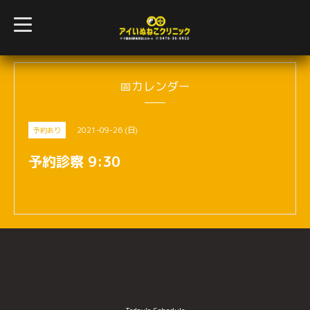
t
o
g
g
l
e
n
📅カレンダー
a
v
i
g
2021-09-26 (日)
予約あり
a
t
i
予約診察 9:30
o
n