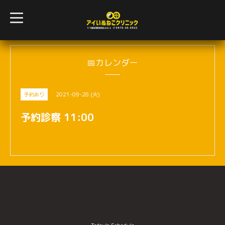
t
o
g
g
l
e
n
📅カレンダー
a
v
i
g
2021-09-28 (火)
予約あり
a
t
i
予約診察 11:00
o
n