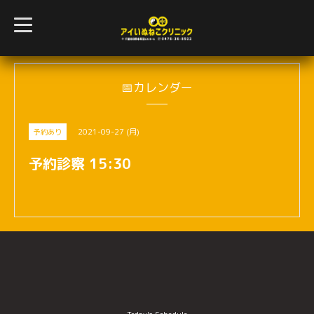
t
o
g
g
l
e
n
📅カレンダー
a
v
i
g
2021-09-27 (月)
予約あり
a
t
i
予約診察 15:30
o
n