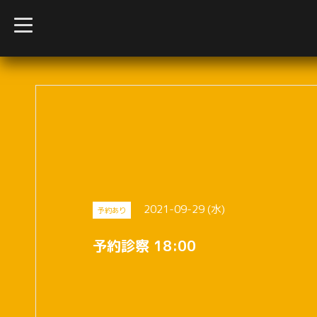
t
o
g
g
l
e
n
a
v
i
g
a
t
i
o
n
2021-09-29 (水)
予約あり
予約診察 18:00