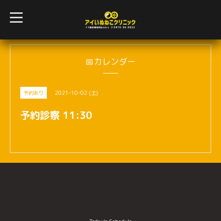
t
o
g
g
l
e
n
📅カレンダー
a
v
i
g
2021-10-02 (土)
予約あり
a
t
i
予約診察 11:30
o
n