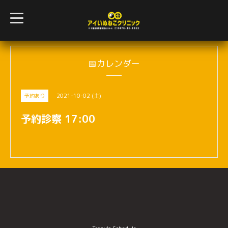
t
o
g
g
l
e
n
📅カレンダー
a
v
i
g
2021-10-02 (土)
予約あり
a
t
i
予約診察 17:00
o
n