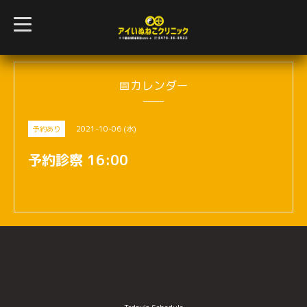
t
o
g
g
l
e
n
📅カレンダー
a
v
i
g
2021-10-06 (水)
予約あり
a
t
i
予約診察 16:00
o
n