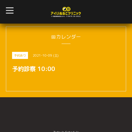
t
o
g
g
l
e
n
📅カレンダー
a
v
i
g
2021-10-09 (土)
予約あり
a
t
i
予約診察 10:00
o
n