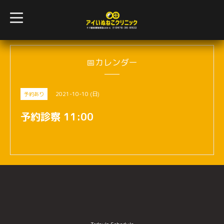
t
o
g
g
l
e
n
📅カレンダー
a
v
i
g
2021-10-10 (日)
予約あり
a
t
i
予約診察 11:00
o
n