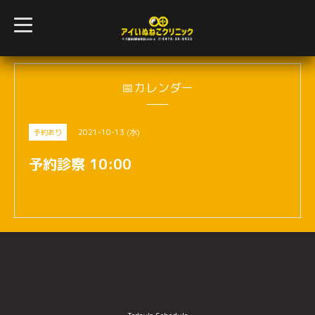
t
o
g
g
l
e
n
📅カレンダー
a
v
i
g
2021-10-13 (水)
予約あり
a
t
i
予約診察 10:00
o
n