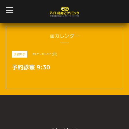
t
o
g
g
l
e
n
📅カレンダー
a
v
i
g
2021-10-17 (日)
予約あり
a
t
i
予約診察 9:30
o
n