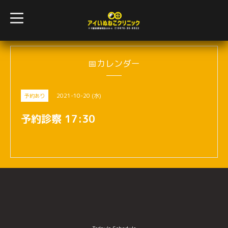
t
o
g
g
l
e
n
📅カレンダー
a
v
i
g
2021-10-20 (水)
予約あり
a
t
i
予約診察 17:30
o
n