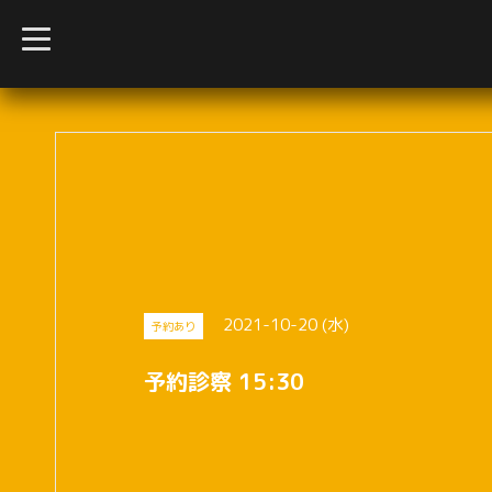
t
o
g
g
l
e
n
a
v
i
g
a
t
i
o
n
2021-10-20 (水)
予約あり
予約診察 15:30