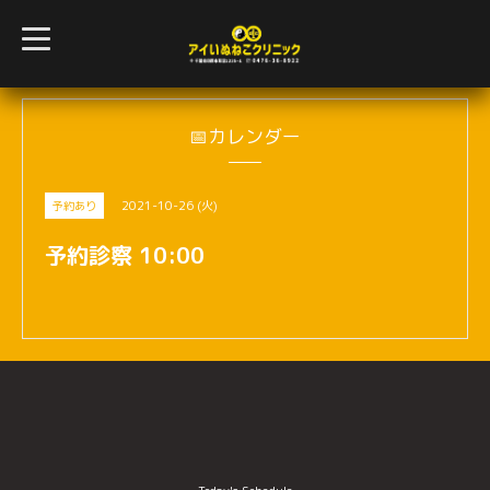
t
o
g
g
l
e
n
📅カレンダー
a
v
i
g
2021-10-26 (火)
予約あり
a
t
i
予約診察 10:00
o
n