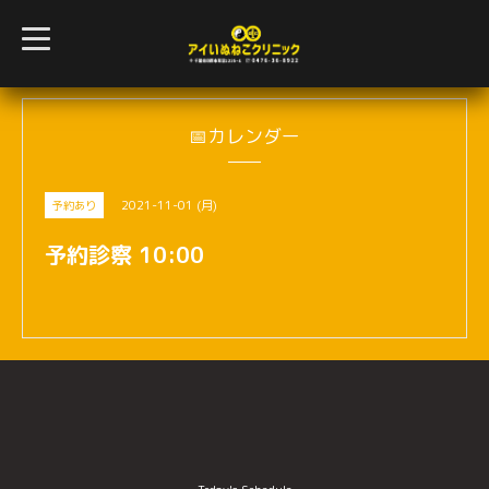
t
o
g
g
l
e
n
📅カレンダー
a
v
i
g
2021-11-01 (月)
予約あり
a
t
i
予約診察 10:00
o
n