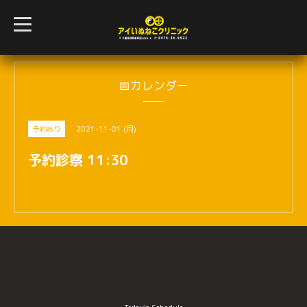
t
o
g
g
l
e
n
📅カレンダー
a
v
i
g
2021-11-01 (月)
予約あり
a
t
i
予約診察 11:30
o
n