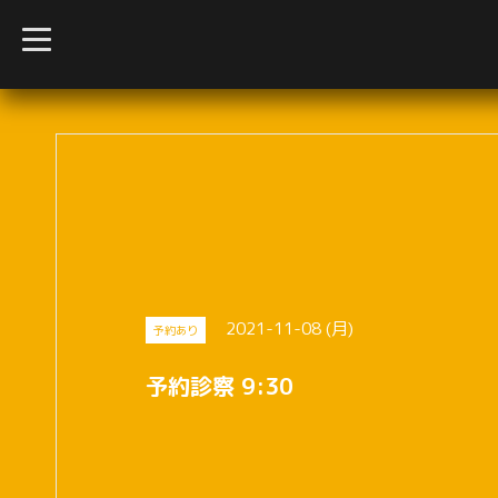
t
o
g
g
l
e
n
a
v
i
g
a
t
i
o
n
2021-11-08 (月)
予約あり
予約診察 9:30