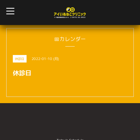
t
o
g
g
l
e
n
📅カレンダー
a
v
i
g
2022-01-10 (月)
休診日
a
t
i
休診日
o
n