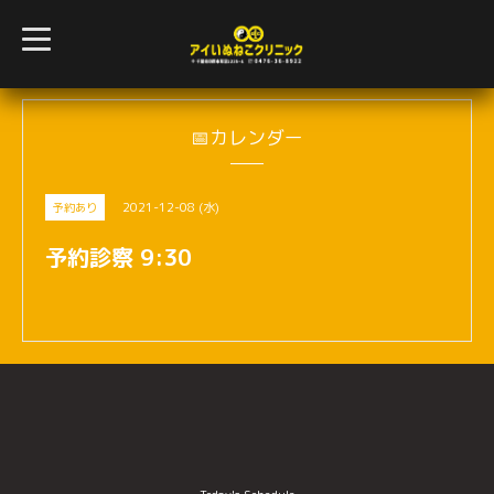
t
o
g
g
l
e
n
📅カレンダー
a
v
i
g
2021-12-08 (水)
予約あり
a
t
i
予約診察 9:30
o
n