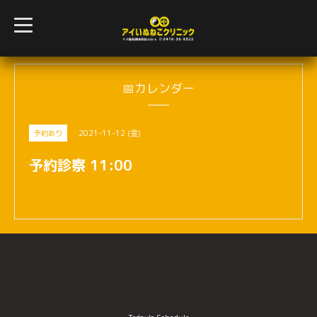
t
o
g
g
l
e
n
📅カレンダー
a
v
i
g
2021-11-12 (金)
予約あり
a
t
i
予約診察 11:00
o
n