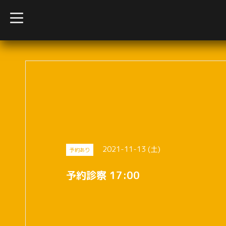
t
o
g
g
l
e
n
a
v
i
g
a
t
i
o
n
2021-11-13 (土)
予約あり
予約診察 17:00