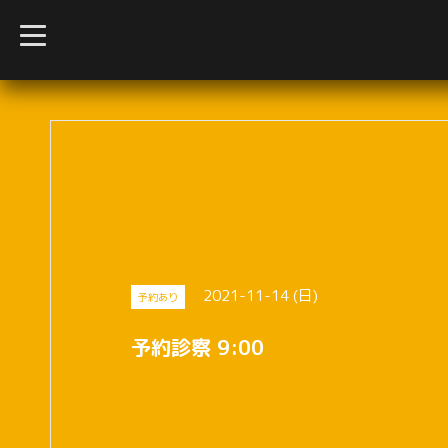
t
o
g
g
l
e
n
a
v
i
g
a
t
i
o
n
2021-11-14 (日)
予約あり
予約診察 9:00