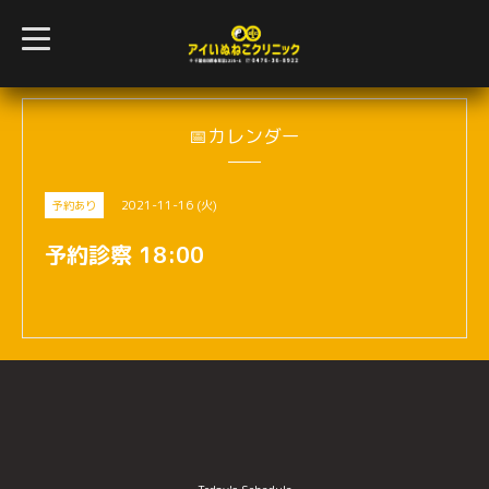
t
o
g
g
l
e
n
📅カレンダー
a
v
i
g
2021-11-16 (火)
予約あり
a
t
i
予約診察 18:00
o
n