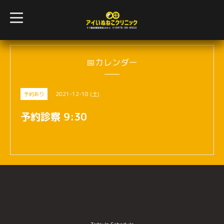
t
o
g
g
l
e
n
📅カレンダー
a
v
i
g
2021-12-18 (土)
予約あり
a
t
i
予約診察 9:30
o
n