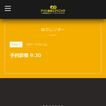
t
o
g
g
l
e
n
📅カレンダー
a
v
i
g
2021-12-04 (土)
予約あり
a
t
i
予約診察 9:30
o
n