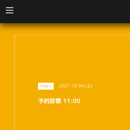
t
o
g
g
l
e
n
a
v
i
g
a
t
i
o
n
2021-12-04 (土)
予約あり
予約診察 11:00