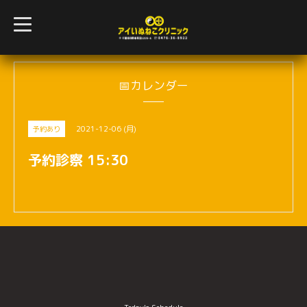
t
o
g
g
l
e
n
📅カレンダー
a
v
i
g
2021-12-06 (月)
予約あり
a
t
i
予約診察 15:30
o
n