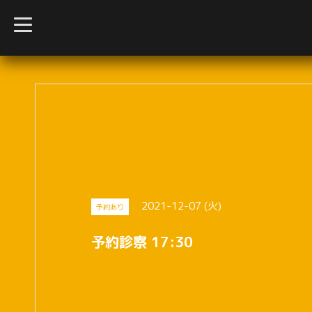
t
o
g
g
l
e
n
a
v
i
g
a
t
i
o
n
2021-12-07 (火)
予約あり
予約診察 17:30