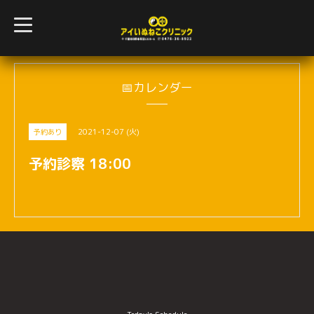
t
o
g
g
l
e
n
📅カレンダー
a
v
i
g
2021-12-07 (火)
予約あり
a
t
i
予約診察 18:00
o
n