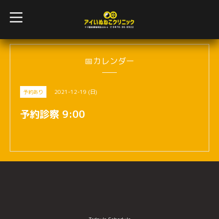
t
o
g
g
l
e
n
📅カレンダー
a
v
i
g
2021-12-19 (日)
予約あり
a
t
i
予約診察 9:00
o
n