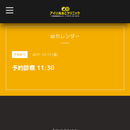
t
o
g
g
l
e
n
📅カレンダー
a
v
i
g
2021-12-17 (金)
予約あり
a
t
i
予約診察 11:30
o
n