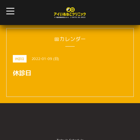
t
o
g
g
l
e
n
📅カレンダー
a
v
i
g
2022-01-09 (日)
休診日
a
t
i
休診日
o
n