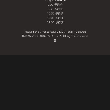
Today's Schedule
9:00 予約済
9:30 予約済
10:30 予約済
10:00 予約済
11:00 予約済
Today:
1248
/ Yesterday:
2430
/ Total:
1785068
©2026
アイいぬねこクリニック
. All Rights Reserved.