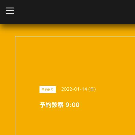
t
o
g
g
l
e
n
a
v
i
g
a
t
i
o
n
2022-01-14 (金)
予約あり
予約診察 9:00