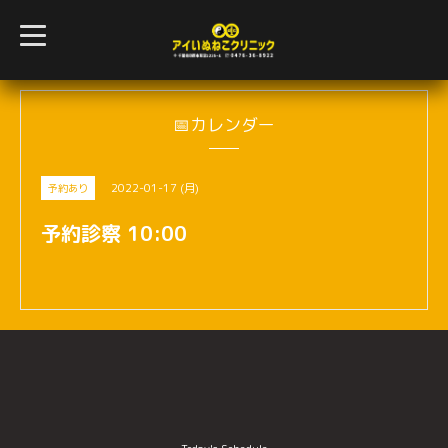
t
o
g
g
l
e
n
📅カレンダー
a
v
i
g
2022-01-17 (月)
予約あり
a
t
i
予約診察 10:00
o
n