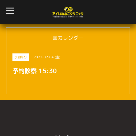
t
o
g
g
l
e
n
📅カレンダー
a
v
i
g
2022-02-04 (金)
予約あり
a
t
i
予約診察 15:30
o
n