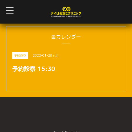
t
o
g
g
l
e
n
📅カレンダー
a
v
i
g
2022-01-29 (土)
予約あり
a
t
i
予約診察 15:30
o
n