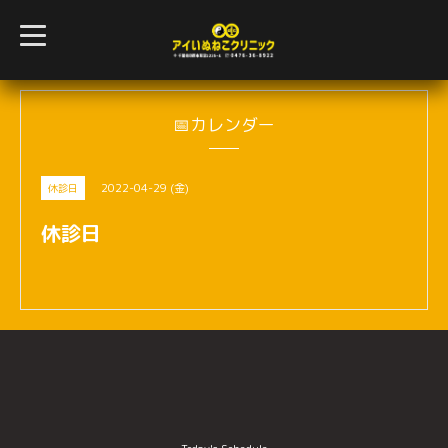
t
o
g
g
l
e
n
📅カレンダー
a
v
i
g
2022-04-29 (金)
休診日
a
t
i
休診日
o
n