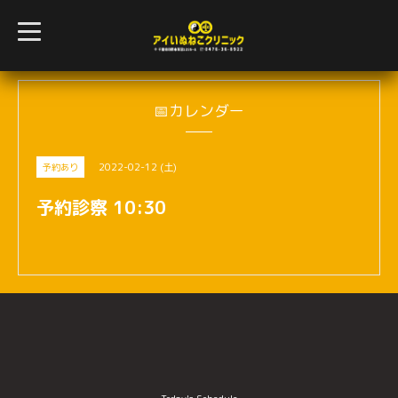
t
o
g
g
l
e
n
📅カレンダー
a
v
i
g
2022-02-12 (土)
予約あり
a
t
i
予約診察 10:30
o
n