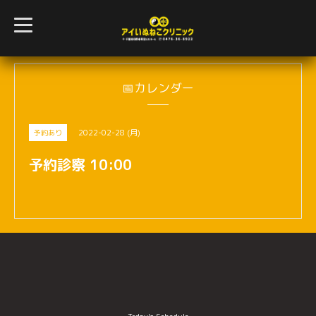
t
o
g
g
l
e
n
📅カレンダー
a
v
i
g
2022-02-28 (月)
予約あり
a
t
i
予約診察 10:00
o
n