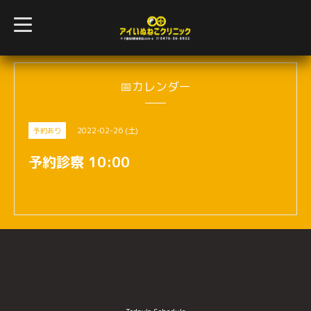
t
o
g
g
l
e
n
📅カレンダー
a
v
i
g
2022-02-26 (土)
予約あり
a
t
i
予約診察 10:00
o
n