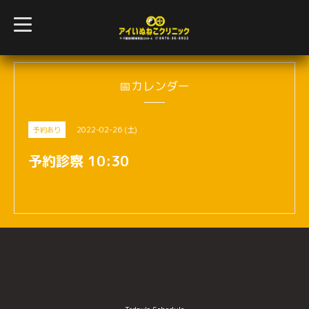
t
o
g
g
l
e
n
📅カレンダー
a
v
i
g
2022-02-26 (土)
予約あり
a
t
i
予約診察 10:30
o
n