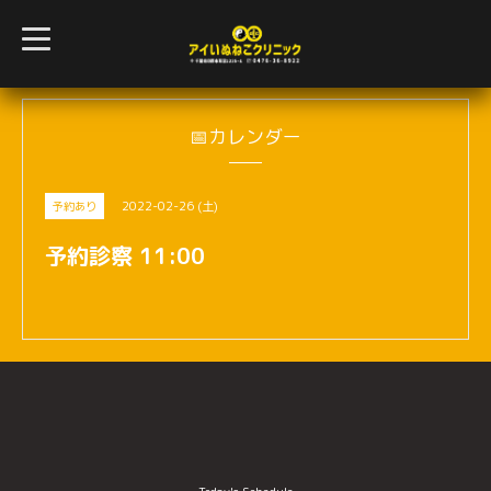
t
o
g
g
l
e
n
📅カレンダー
a
v
i
g
2022-02-26 (土)
予約あり
a
t
i
予約診察 11:00
o
n