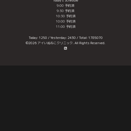
Today's Schedule
9:00 予約済
9:30 予約済
10:30 予約済
10:00 予約済
11:00 予約済
Today:
1250
/ Yesterday:
2430
/ Total:
1785070
©2026
アイいぬねこクリニック
. All Rights Reserved.