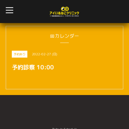
t
o
g
g
l
e
n
📅カレンダー
a
v
i
g
2022-02-27 (日)
予約あり
a
t
i
予約診察 10:00
o
n