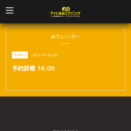
t
o
g
g
l
e
n
📅カレンダー
a
v
i
g
2022-03-08 (火)
予約あり
a
t
i
予約診察 16:00
o
n