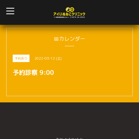
t
o
g
g
l
e
n
📅カレンダー
a
v
i
g
2022-03-12 (土)
予約あり
a
t
i
予約診察 9:00
o
n