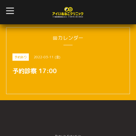
t
o
g
g
l
e
n
📅カレンダー
a
v
i
g
2022-03-11 (金)
予約あり
a
t
i
予約診察 17:00
o
n