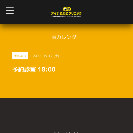
t
o
g
g
l
e
n
📅カレンダー
a
v
i
g
2022-03-12 (土)
予約あり
a
t
i
予約診察 18:00
o
n